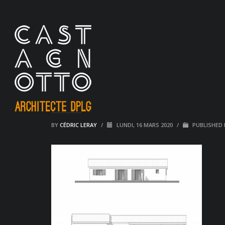
BY
CÉDRIC LERAY
/
LUNDI, 16 MARS 2020
/
PUBLISHED 