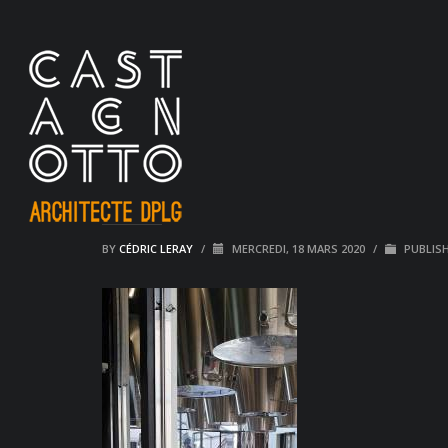
BY
CÉDRIC LERAY
/
MERCREDI, 18 MARS 2020
/
PUBLISH