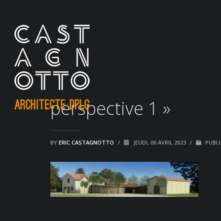
perspective 1 »
BY
ERIC CASTAGNOTTO
/
JEUDI, 06 AVRIL 2023
/
PUBLI