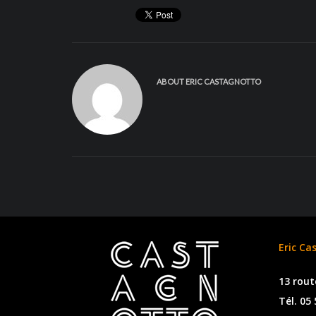
ABOUT
ERIC CASTAGNOTTO
Eric Ca
13 rout
Tél. 05 