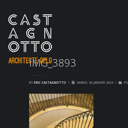
IMG_3893
BY
ERIC CASTAGNOTTO
/
MARDI, 30 JANVIER 2024
/
PU