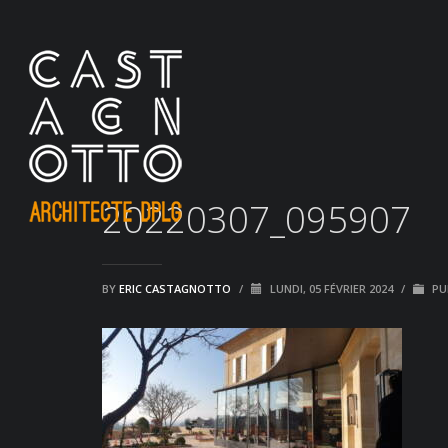
20220307_095907
BY
ERIC CASTAGNOTTO
/
LUNDI, 05 FÉVRIER 2024
/
PU