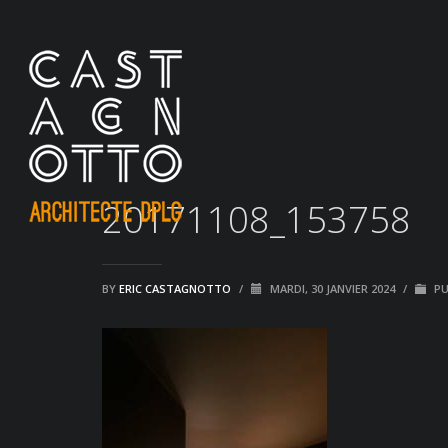
20171108_153758
BY
ERIC CASTAGNOTTO
/
MARDI, 30 JANVIER 2024
/
PU